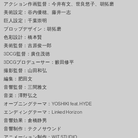
アクション作画監督：今井有文、世良悠子、胡拓磨
美術設定：谷内優穂、藤井一志
巨人設定：千葉崇明
プロップデザイン：胡拓磨
色彩設計：橋本賢
美術監督：吉原俊一郎
3DCG監督：廣住茂徳
3DCGプロデューサー：籔田修平
撮影監督：山田和弘
編集：肥田文
音響監督：三間雅文
音楽：澤野弘之
オープニングテーマ：YOSHIKI feat. HYDE
エンディングテーマ：Linked Horizon
音響効果：倉橋静男
音響制作：テクノサウンド
アニメーション制作：WIT STUDIO