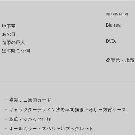
INFORMATION
Blu-ray:
地下室
あの日
DVD:
進撃の巨人
壁の向こう側
発売元・販売
複製ミニ原画カード
キャラクターデザイン浅野恭司描き下ろし三方背ケース
豪華デジパック仕様
オールカラー・スペシャルブックレット