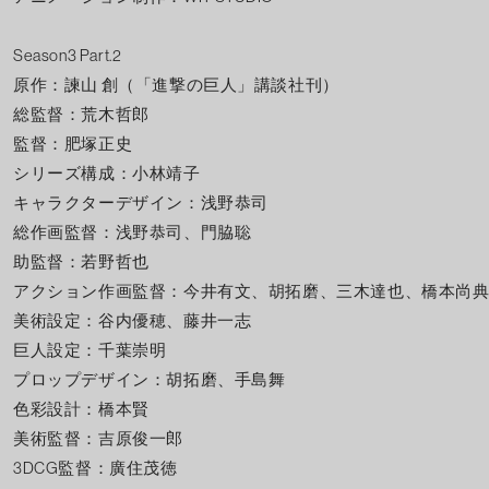
Season3 Part.2
原作：諫山 創（「進撃の巨人」講談社刊）
総監督：荒木哲郎
監督：肥塚正史
シリーズ構成：小林靖子
キャラクターデザイン：浅野恭司
総作画監督：浅野恭司、門脇聡
助監督：若野哲也
アクション作画監督：今井有文、胡拓磨、三木達也、橋本尚
美術設定：谷内優穂、藤井一志
巨人設定：千葉崇明
プロップデザイン：胡拓磨、手島舞
色彩設計：橋本賢
美術監督：吉原俊一郎
3DCG監督：廣住茂徳