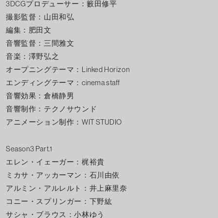
3DCGプロデューサー：籔田修平
撮影監督：山田和弘
編集：肥田文
音響監督：三間雅文
音楽：澤野弘之
オープニングテーマ：Linked Horizon
エンディングテーマ：cinema staff
音響効果：倉橋静男
音響制作：テクノサウンド
アニメーション制作：WIT STUDIO
Season3 Part.1
エレン・イェーガー：梶裕貴
ミカサ・アッカーマン：石川由依
アルミン・アルレルト：井上麻里奈
コニー・スプリンガー：下野紘
サシャ・ブラウス：小林ゆう