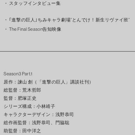
スタッフインタビュー集
｢進撃の巨人｣ちみキャラ劇場”とんでけ！新生リヴァイ班”
The Final Season告知映像
Season3 Part.1
原作：諫山 創（「進撃の巨人」講談社刊）
総監督：荒木哲郎
監督：肥塚正史
シリーズ構成：小林靖子
キャラクターデザイン：浅野恭司
総作画監督：浅野恭司、門脇聡
助監督：田中洋之