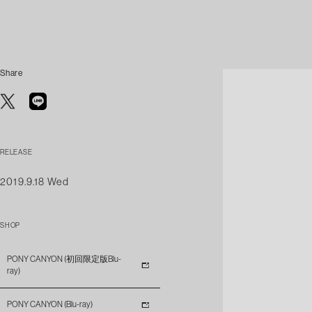
Share
RELEASE
2019.9.18 Wed
SHOP
PONY CANYON (初回限定版Blu-
ray)
PONY CANYON (Blu-ray)