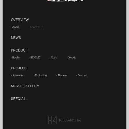
OVERVIEW
- About
- Characters
NEWS
PRODUCT
- Books
- BD/DVD
- Music
- Goods
PROJECT
- Animation
- Exhibition
- Theater
- Concert
MOVIE GALLERY
SPECIAL