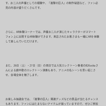
す。お二人の声優としての経験や、『進撃の巨人』の制作秘話など、ファン必
見の内容が盛りだくさんです。
さらに、AR体験コーナーでは、声優お二人が演じたキャラクターがスマート
フォン上に出現するAR体験ができます。来店されたお客さまも一緒にARを体験
して楽しんでいただけます。
また、26日（土）・27日（日）の両日では人気エレクトーン奏者の826askaさ
んによる劇中歌のエレクトーン演奏もあり、アニメの名シーンを思い起こさ
せ、会場全体を魅了します。
お楽しみ抽選会では、『進撃の巨人』関連グッズなどの景品が当たるチャンス
もあります。ファンにはたまらないアイテムが揃っていますので、ぜひご参加