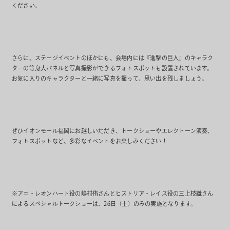
ください。
さらに、ステージイベントのほかにも、会場内には『進撃の巨人』のキャラク
ターの等身大パネルと写真撮影ができるフォトスポットも設置されています。
お気に入りのキャラクターと一緒に写真を撮って、思い出を残しましょう。
ぜひイオンモール福岡にお越しいただき、トークショーやエレクトーン演奏、
フォトスポットなど、多彩なイベントをお楽しみください！
※アニ・レオンハート役の嶋村侑さんとヒストリア・レイス役の三上枝織さん
によるスペシャルトークショーは、26日（土）のみの実施となります。