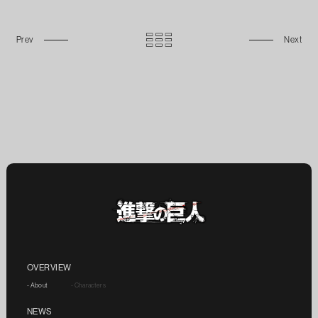
OVERVIEW
- About
- Characters
NEWS