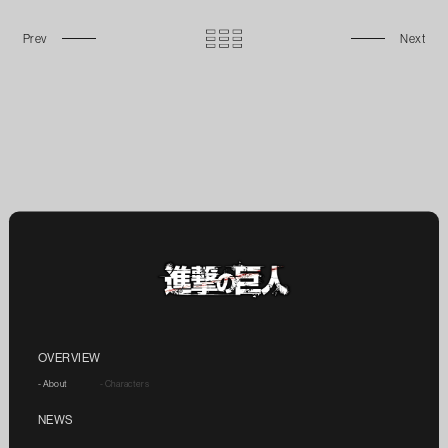
OVERVIEW
- About
- Characters
NEWS