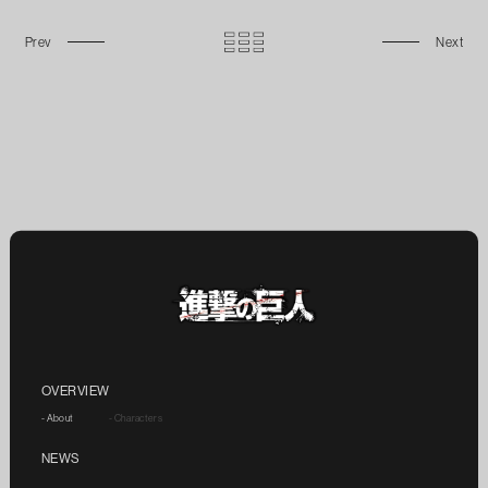
OVERVIEW
- About
- Characters
NEWS