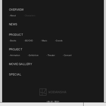
OVERVIEW
- About
- Characters
NEWS
PRODUCT
- Books
- BD/DVD
- Music
- Goods
PROJECT
- Animation
- Exhibition
- Theater
- Concert
MOVIE GALLERY
SPECIAL
©諫山創／講談社
©諫山創・講談社／「進撃の巨人」製作委員会
©諫山創・講談社／「進撃の巨人」The Final Season製作委員会