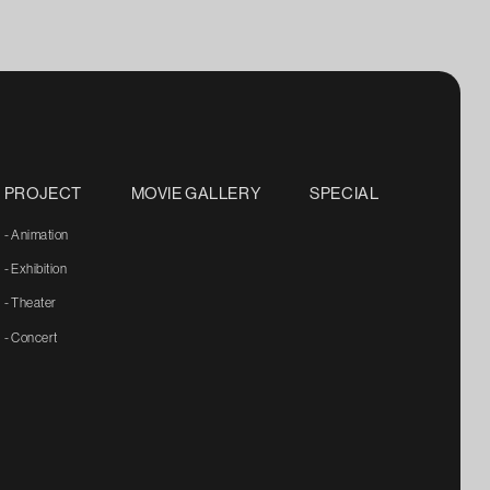
PROJECT
MOVIE GALLERY
SPECIAL
- Animation
- Exhibition
- Theater
- Concert