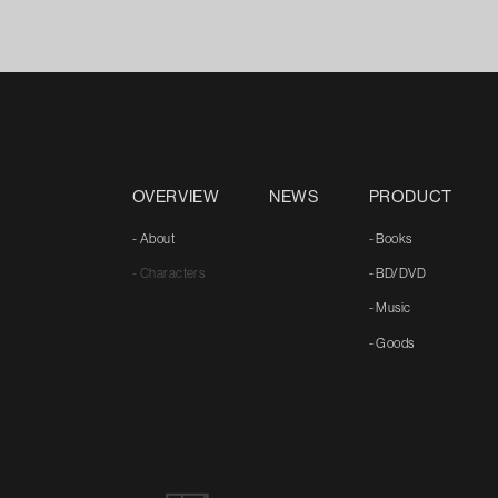
OVERVIEW
NEWS
PRODUCT
- About
- Books
- Characters
- BD/DVD
- Music
- Goods