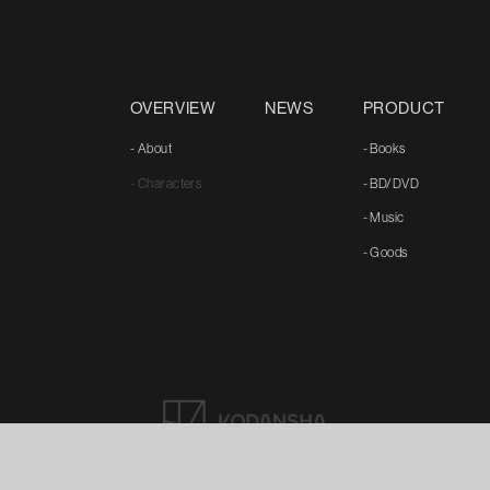
OVERVIEW
NEWS
PRODUCT
- About
- Books
- Characters
- BD/DVD
- Music
- Goods
©諫山創／講談社