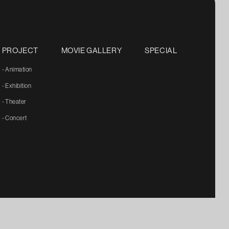
PROJECT
MOVIE GALLERY
SPECIAL
- Animation
- Exhibition
- Theater
- Concert