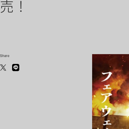
売！
Share