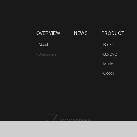
OVERVIEW
NEWS
PRODUCT
- About
- Books
- Characters
- BD/DVD
- Music
- Goods
©諫山創／講談社