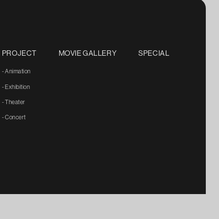
PROJECT
MOVIE GALLERY
SPECIAL
- Animation
- Exhibition
- Theater
- Concert