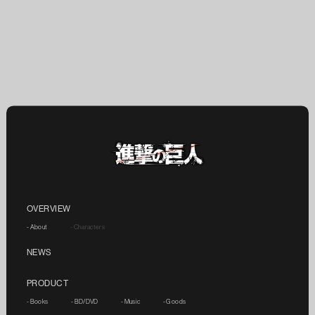
OVERVIEW
- About
- Characters
NEWS
PRODUCT
- Books
- BD/DVD
- Music
- Goods