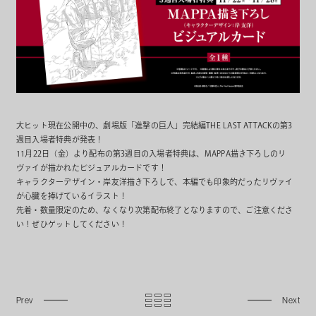
大ヒット現在公開中の、劇場版「進撃の巨人」完結編THE LAST ATTACKの第3
週目入場者特典が発表！
11月22日（金）より配布の第3週目の入場者特典は、MAPPA描き下ろしのリ
ヴァイが描かれたビジュアルカードです！
キャラクターデザイン・岸友洋描き下ろしで、本編でも印象的だったリヴァイ
が心臓を捧げているイラスト！
先着・数量限定のため、なくなり次第配布終了となりますので、ご注意くださ
い！ぜひゲットしてください！