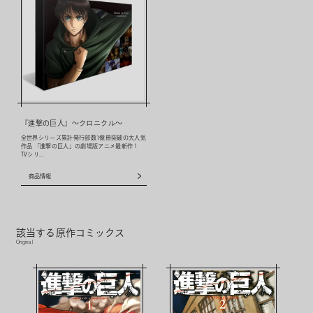
『進撃の巨人』〜クロニクル〜
全世界シリーズ累計発行部数1億冊突破の大人気
作品 「進撃の巨人」の劇場版アニメ最新作！
TVシリ...
商品情報
該当する原作コミックス
Original