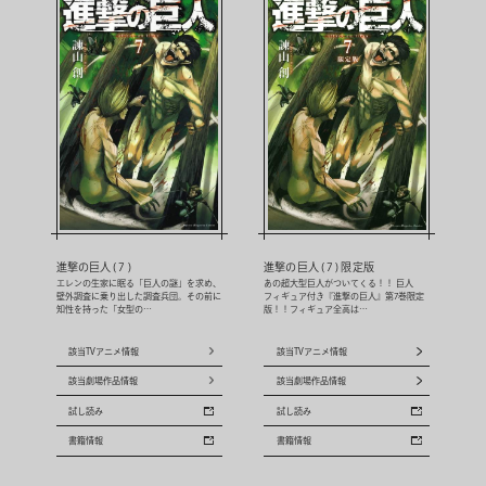
進撃の巨人 ( 7 )
進撃の巨人 ( 7 ) 限定版
エレンの生家に眠る「巨人の謎」を求め、
あの超大型巨人がついてくる！！ 巨人
壁外調査に乗り出した調査兵団。その前に
フィギュア付き『進撃の巨人』第7巻限定
知性を持った「女型の…
版！！フィギュア全高は…
該当TVアニメ情報
該当TVアニメ情報
該当劇場作品情報
該当劇場作品情報
試し読み
試し読み
書籍情報
書籍情報