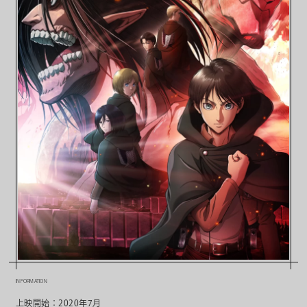
INFORMATION
上映開始：2020年7月