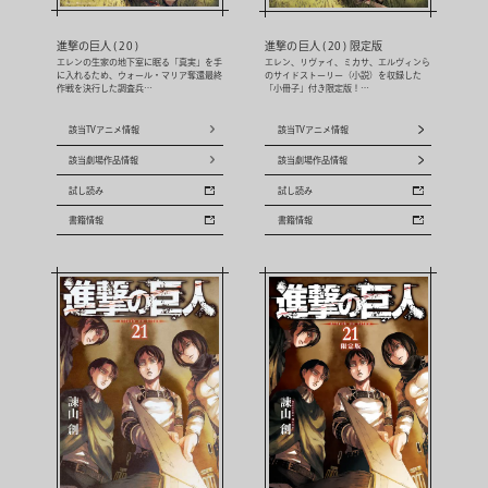
進撃の巨人 ( 20 )
進撃の巨人 ( 20 ) 限定版
エレンの生家の地下室に眠る「真実」を手
エレン、リヴァイ、ミカサ、エルヴィンら
に入れるため、ウォール・マリア奪還最終
のサイドストーリー（小説）を収録した
作戦を決行した調査兵…
「小冊子」付き限定版！…
該当TVアニメ情報
該当TVアニメ情報
該当劇場作品情報
該当劇場作品情報
試し読み
試し読み
書籍情報
書籍情報