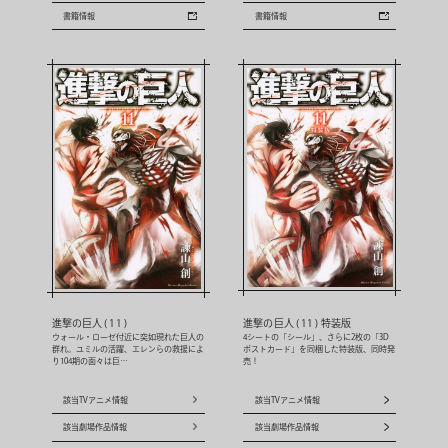
書籍情報
書籍情報
進撃の巨人 ( 11 )
進撃の巨人 ( 11 ) 特装版
ウォール・ローゼ付近に突如現れた巨人の
4シートの「シール」、さらに2枚の「3D
群れ。ユミルの活躍、エレンらの救援によ
ポストカード」を同梱した特装版、同時発
り104期の面々は巨…
売！
該当TVアニメ情報
該当TVアニメ情報
該当劇場作品情報
該当劇場作品情報