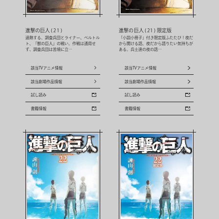
進撃の巨人 ( 21 )
進撃の巨人 ( 21 ) 限定版
過熱する、調査兵団とライナー、ベルトル
「小説小冊子」付き限定版ふたたび！夜だ
ト、「獣の巨人」の戦い。作戦は通用せ
から聞ける話、夜だから語りたい気持ちが
ず、調査兵団は苦境に立…
ある。兵士達の夜の話…
該当TVアニメ情報
該当TVアニメ情報
該当劇場作品情報
該当劇場作品情報
試し読み
試し読み
書籍情報
書籍情報