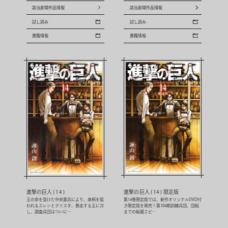
該当劇場作品情報
該当劇場作品情報
試し読み
試し読み
書籍情報
書籍情報
進撃の巨人 ( 14 )
進撃の巨人 ( 14 ) 限定版
王の命を受けた中央憲兵により、身柄を狙
第14巻限定版では、新作オリジナルDVD付
われるエレンとクリスタ。暴走する王に対
き限定版を発売！第104期訓練兵団、団結
し、調査兵団はついに…
までの秘蔵エピ…