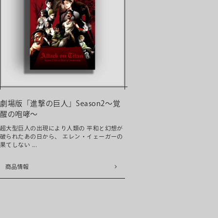
劇場版「進撃の巨人」Season2〜覚
醒の咆哮〜
超大型巨人の出現により人類の 平和と幻想が
破られたあの日から、 エレン・イェーガーの
果てしない ...
商品情報