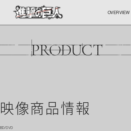
OVERVIEW
OVERVIEW
OVERVIEW
映像商品情報
BD/DVD