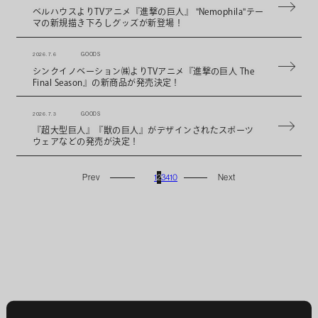
ベルハウスよりTVアニメ『進撃の巨人』 "Nemophila"テー
マの新規描き下ろしグッズが新登場！
2026. 7. 6
GOODS
シンクイノベーション㈱よりTVアニメ『進撃の巨人 The
Final Season』の新商品が発売決定！
2026. 7. 3
GOODS
『超大型巨人』『獣の巨人』がデザインされたスポーツ
ウェアなどの発売が決定！
1
2
3
4
10