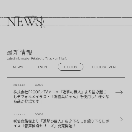
最新情報
Latest Information Related to “Attack on Titan”.
NEWS
EVENT
GOODS
GOODS/EVENT
2026. 7. 22
GOODS
株式会社PROOF／TVアニメ『進撃の巨人』より描き起こ
しデフォルメイラスト「調査兵にゃん」を使用した様々な
商品が登場です！
2026. 7. 22
GOODS
㈱仙台銘板より『進撃の巨人』描き下ろし＆録り下ろしボ
イス「音声標識セリーズ」発売開始！