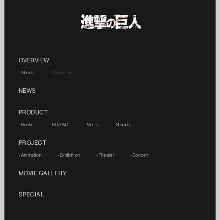
OVERVIEW
- About
- Characters
NEWS
PRODUCT
- Books
- BD/DVD
- Music
- Goods
PROJECT
- Animation
- Exhibition
- Theater
- Concert
MOVIE GALLERY
SPECIAL