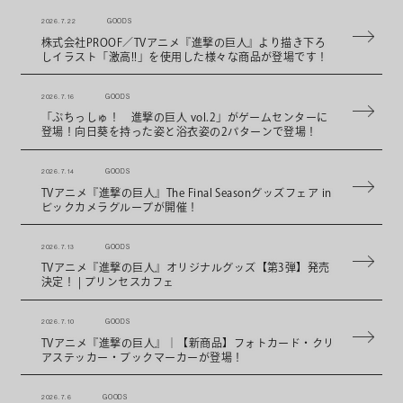
2026. 7. 22
GOODS
株式会社PROOF／TVアニメ『進撃の巨人』より描き下ろ
しイラスト「激高!!」を使用した様々な商品が登場です！
2026. 7. 16
GOODS
「ぷちっしゅ！ 進撃の巨人 vol.2」がゲームセンターに
登場！向日葵を持った姿と浴衣姿の2パターンで登場！
2026. 7. 14
GOODS
TVアニメ『進撃の巨人』The Final Seasonグッズフェア in
ビックカメラグループが開催！
2026. 7. 13
GOODS
TVアニメ『進撃の巨人』オリジナルグッズ【第3弾】発売
決定！ | プリンセスカフェ
2026. 7. 10
GOODS
TVアニメ『進撃の巨人』｜【新商品】フォトカード・クリ
アステッカー・ブックマーカーが登場！
2026. 7. 6
GOODS